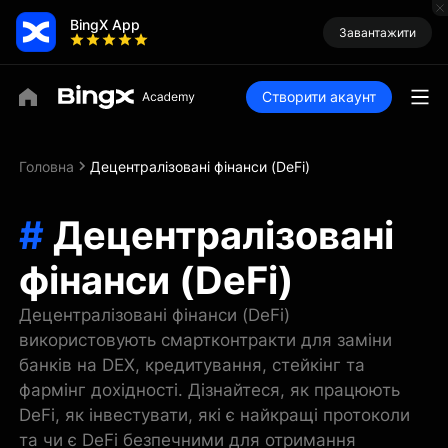
BingX App
Завантажити
Створити акаунт
Головна
Децентралізовані фінанси (DeFi)
#
Децентралізовані
фінанси (DeFi)
Децентралізовані фінанси (DeFi)
використовують смартконтракти для заміни
банків на DEX, кредитування, стейкінг та
фармінг дохідності. Дізнайтеся, як працюють
DeFi, як інвестувати, які є найкращі протоколи
та чи є DeFi безпечними для отримання