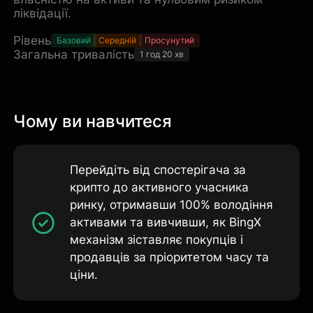
ліквідації.
Рівень
Базовий
Середній
Просунутий
Загальна тривалість
1 год 20 хв
Чому ви навчитеся
Перейдіть від спостерігача за
крипто до активного учасника
ринку, отримавши 100% володіння
активами та вивчивши, як BingX
механізм зіставляє покупців і
продавців за пріоритетом часу та
ціни.