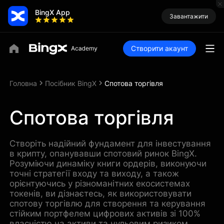
BingX App
Завантажити
Створити акаунт
Головна
Посібник BingX
Спотова торгівля
Спотова торгівля
Створіть надійний фундамент для інвестування
в крипту, опанувавши спотовий ринок BingX.
Розуміючи динаміку книги ордерів, виконуючи
точні стратегії входу та виходу, а також
орієнтуючись у різноманітних екосистемах
токенів, ви дізнаєтесь, як використовувати
спотову торгівлю для створення та керування
стійким портфелем цифрових активів зі 100%
власністю на активи та нульовим ризиком