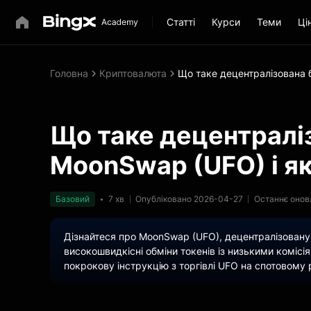
Статті
Курси
Теми
Ці
Головна
Криптовалюта
Що таке децентралізована б
Що таке децентралі
MoonSwap (UFO) і як
Базовий
7 хв
Опубліковано 2026-04-27
Останнє онов
Дізнайтеся про MoonSwap (UFO), децентралізовану 
високошвидкісні обміни токенів із низькими комісіям
покрокову інструкцію з торгівлі UFO на спотовому 