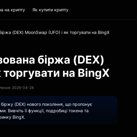
на на крипту
Як купити крипту
іржа (DEX) MoonSwap (UFO) і як торгувати на BingX
зована біржа (DEX)
 торгувати на BingX
лення: 2026-04-28
біржу (DEX) нового покоління, що пропонує
и. Вивчіть її функції, подробиці токена та
ринку BingX.