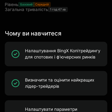
Рівень
Базовий
Середній
Загальна тривалість
1 год 47 хв
Чому ви навчитеся
Налаштування BingX Копітрейдингу
для спотових і ф'ючерсних ринків
Визначити та оцінити найкращих
лідер-трейдерів
Налаштувати параметри