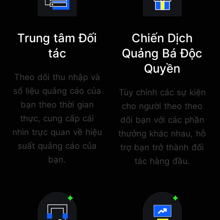
Trung tâm Đối
Chiến Dịch
tác
Quảng Bá Độc
Quyền
Theo dõi thu nhập và
số liệu quảng cáo của
Tùy chỉnh các sự kiện
bạn theo thời gian
cho người theo theo
thực, cung cấp cái
dõi bạn với các phần
nhìn trực quan về hiệu
thưởng khác nhau, hỗ
suất quảng cáo của
trợ bạn trở thành đối
bạn.
tác hàng đầu.