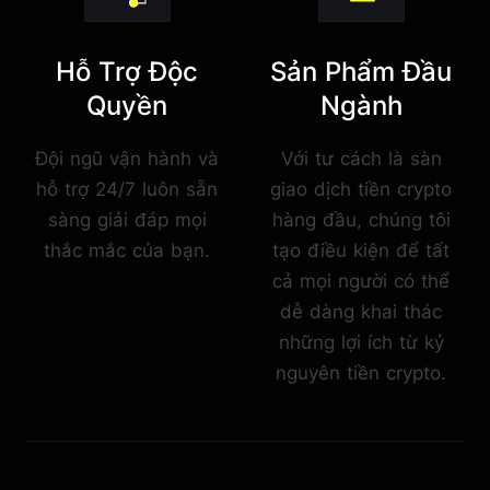
Hỗ Trợ Độc
Sản Phẩm Đầu
Quyền
Ngành
Đội ngũ vận hành và
Với tư cách là sàn
hỗ trợ 24/7 luôn sẵn
giao dịch tiền crypto
sàng giải đáp mọi
hàng đầu, chúng tôi
thắc mắc của bạn.
tạo điều kiện để tất
cả mọi người có thể
dễ dàng khai thác
những lợi ích từ kỷ
nguyên tiền crypto.