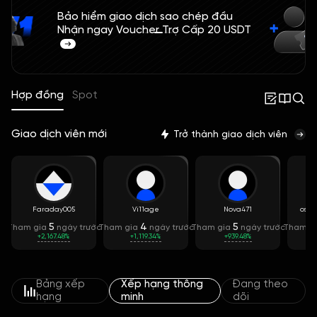
Bảo hiểm giao dịch sao chép đầu
Nhận ngay Voucher Trợ Cấp 20 USDT
Hợp đồng
Spot
Giao dịch viên mới
Trở thành giao dịch viên
Faraday005
Vi11age
Nova471
os**
5
4
5
Tham gia
ngày trước
Tham gia
ngày trước
Tham gia
ngày trước
Tham g
+2,167.48%
+1,119.34%
+939.48%
Bảng xếp
Xếp hạng thông
Đang theo
hạng
minh
dõi