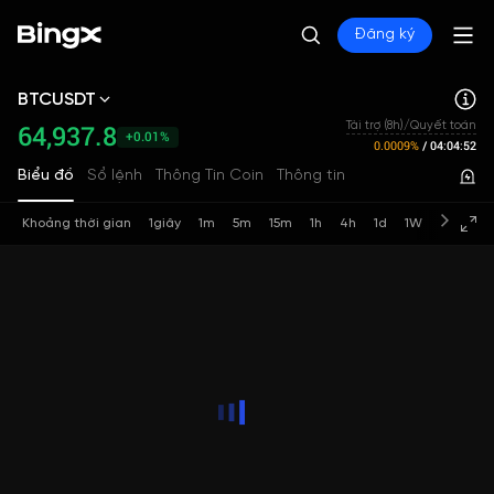
Đăng ký
BTCUSDT
64,937.8
Tài trợ (8h)/Quyết toán
+0.01%
0.0009%
/
04:04:52
Biểu đồ
Sổ lệnh
Thông Tin Coin
Thông tin
Khoảng thời gian
1giây
1m
5m
15m
1h
4h
1d
1W