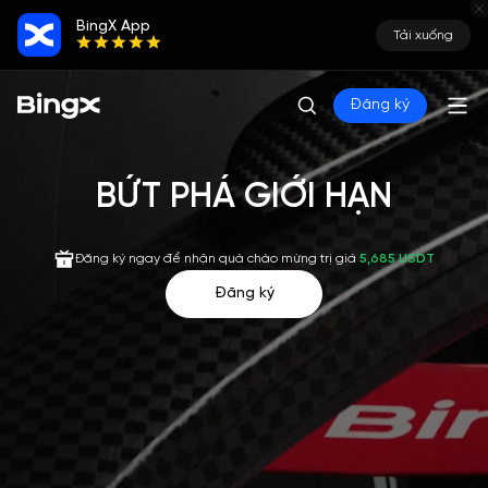
BingX App
Tải xuống
Đăng ký
BỨT PHÁ GIỚI HẠN
Đăng ký ngay để nhận quà chào mừng trị giá
5,685 USDT
Đăng ký