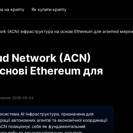
на на крипту
Як купити крипту
rk (ACN) інфраструктура на основі Ethereum для агентної мереж
ud Network (ACN)
снові Ethereum для
лення: 2026-05-04
осистема AI-інфраструктури, призначена для
ації автономних агентів та економічної координації
 ACN позиціонує себе як фундаментальний
ого вебу та децентралізованих додатків.