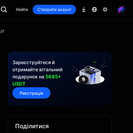
Увійти
Створити акаунт
і?
Зареєструйтеся й
отримайте вітальний
подарунок на
5685+
USDT
Реєстрація
Поділитися