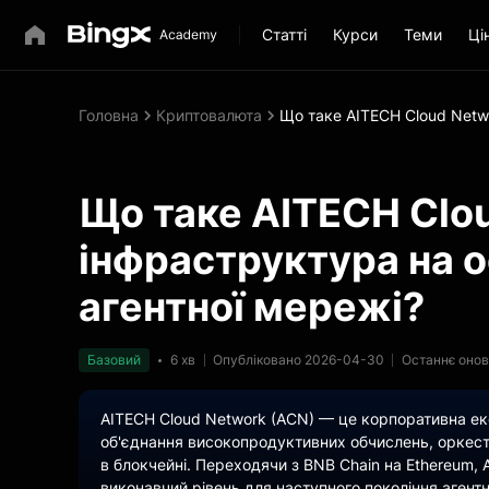
Статті
Курси
Теми
Ці
Головна
Криптовалюта
Що таке AITECH Cloud Netwo
Що таке AITECH Clo
інфраструктура на о
агентної мережі?
Базовий
6 хв
Опубліковано 2026-04-30
Останнє онов
AITECH Cloud Network (ACN) — це корпоративна ек
об'єднання високопродуктивних обчислень, оркестр
в блокчейні. Переходячи з BNB Chain на Ethereum,
виконавчий рівень для наступного покоління агентн