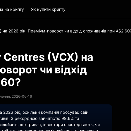
на на крипту
Як купити крипту
CX) на 2026 рік: Преміум-поворот чи відхід споживачів при A$2.60
y Centres (VCX) на
оворот чи відхід
.60?
лення: 2026-06-16
 на 2026 рік, оскільки компанія просуває свій
ивів. З рекордною зайнятістю 99,6% та
льйонів, що триває, інвестори спостерігають, чи
У той же час макроекономічний тиск, включаючи