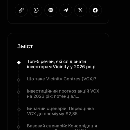
Зміст
Топ-5 речей, які слід знати
інвесторам Vicinity у 2026 році
Що таке Vicinity Centres (VCX)?
Інвестиційний прогноз акцій VCX
на 2026 рік: потенціал
зростання A$2,85 проти рівня
A$2,17
Бичачий сценарій: Переоцінка
VCX до преміуму $2,85
Базовий сценарій: Консолідація