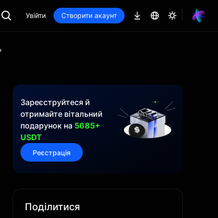
Увійти
Створити акаунт
?
Зареєструйтеся й
отримайте вітальний
подарунок на
5685+
USDT
Реєстрація
Поділитися