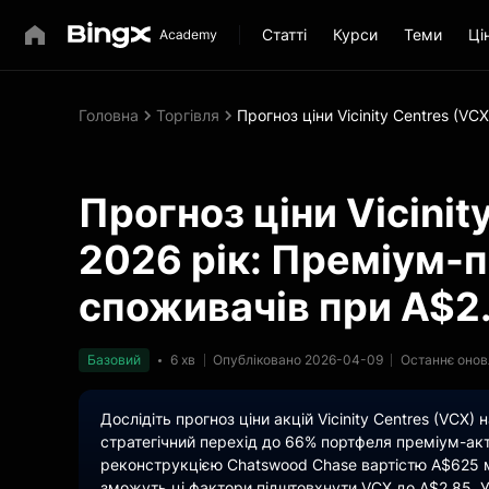
Статті
Курси
Теми
Ці
Головна
Торгівля
Прогноз ціни Vicinity Centres (V
Прогноз ціни Vicinit
2026 рік: Преміум-п
споживачів при A$2
Базовий
6 хв
Опубліковано 2026-04-09
Останнє онов
Дослідіть прогноз ціни акцій Vicinity Centres (VCX)
стратегічний перехід до 66% портфеля преміум-акт
реконструкцією Chatswood Chase вартістю A$625 мі
зможуть ці фактори підштовхнути VCX до A$2,85. 