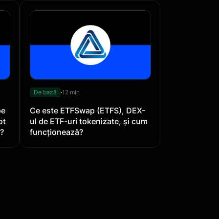
De bază
12 min
pe
Ce este ETFSwap (ETFS), DEX-
ot
ul de ETF-uri tokenizate, și cum
i?
funcționează?