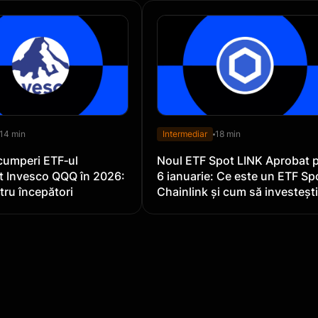
14 min
Intermediar
18 min
cumperi ETF‑ul
Noul ETF Spot LINK Aprobat 
t Invesco QQQ în 2026:
6 ianuarie: Ce este un ETF Sp
tru începători
Chainlink și cum să investeșt