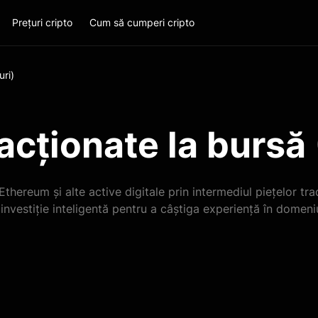
Prețuri cripto
Cum să cumperi cripto
uri)
acționate la bursă 
, Ethereum și alte active digitale prin intermediul piețelor t
investiție inteligentă pentru a câștiga experiență în domen