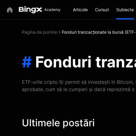
Articole
Cursuri
Subiecte
Pagina de pornire
Fonduri tranzacționate la bursă (ETF-
#
Fonduri tranz
ETF-urile cripto îți permit să investești în Bitcoin
aprobate, cum să le cumperi și dacă reprezintă o 
Ultimele postări