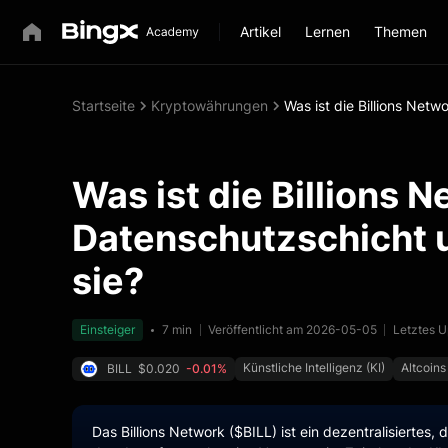
Artikel
Lernen
Themen
Startseite
Kryptowährungen
Was ist die Billions Netw
Was ist die Billions N
Datenschutzschicht u
sie?
Einsteiger
7 min
Veröffentlicht am 2026-05-05
Letztes 
Künstliche Intelligenz (KI)
Altcoins
BILL
$0.020
-0.01%
Das Billions Network ($BILL) ist ein dezentralisiertes,