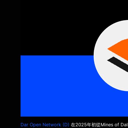
Dar Open Network (D)
在2025年初從Mines of