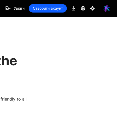
Увійти
Створити акаунт
the
riendly to all