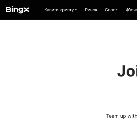
Купити крипту
Ринок
Спот
Ф'юч
Jo
Team up with 