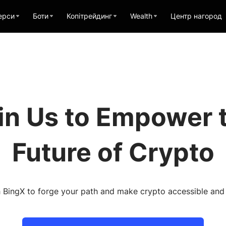
ерси
Боти
Копітрейдинг
Wealth
Центр нагород
in Us to Empower 
Future of Crypto
BingX to forge your path and make crypto accessible and f