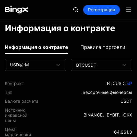
Регистрация
Информация о контракте
Информация о контракте
Правила торговли
USDⓢ-M
BTCUSDT
Контракт
BTCUSDT
Тип
Бессрочные фьючерсы
Валюта расчета
USDT
Источник
BINANCE、BYBIT、OKX
индексной
цены
Цена
64,961.0
маркировки