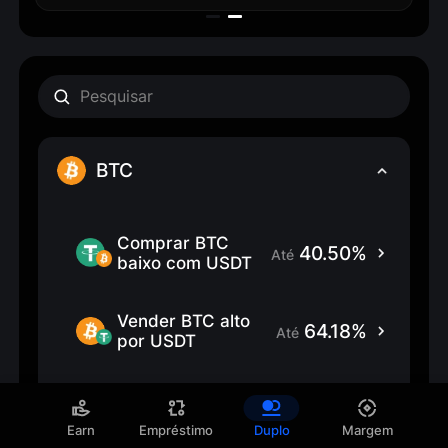
BTC
Comprar BTC 
40.50%
Até
baixo com USDT
Vender BTC alto 
64.18%
Até
por USDT
Comprar BTC 
40.51%
Até
baixo com USDC
Earn
Empréstimo
Duplo
Margem