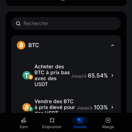
BTC
Acheter des 
BTC à prix bas 
65.54%
Jusqu'à
avec des 
USDT
Vendre des BTC 
103%
à prix élevé pour 
Jusqu'à
des USDT
Earn
Emprunter
Double
Marge
Acheter des 